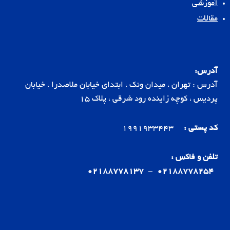
آموزشی
مقالات
آدرس:
آدرس : تهران ، میدان ونک ، ابتدای خیابان ملاصدرا ، خیابان
پردیس ، کوچه زاینده رود شرقی ، پلاک 15
کد پستی :
1991933443
تلفن و فاکس :
02188778137
-
02188778254