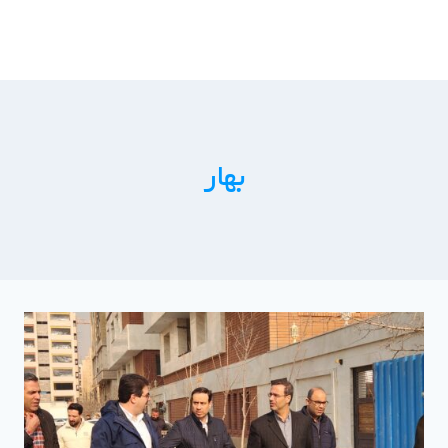
ازگشت
ه
حتوا
بهار