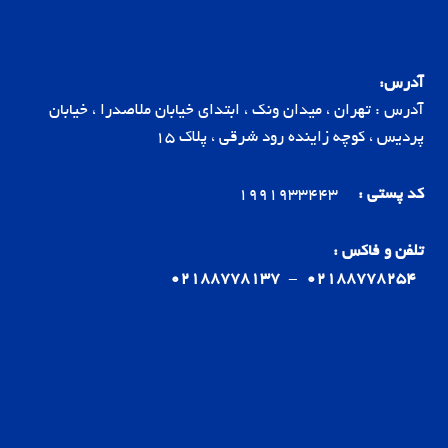
آدرس:
آدرس : تهران ، میدان ونک ، ابتدای خیابان ملاصدرا ، خیابان
پردیس ، کوچه زاینده رود شرقی ، پلاک 15
کد پستی :
1991933443
تلفن و فاکس :
02188778137
-
02188778254